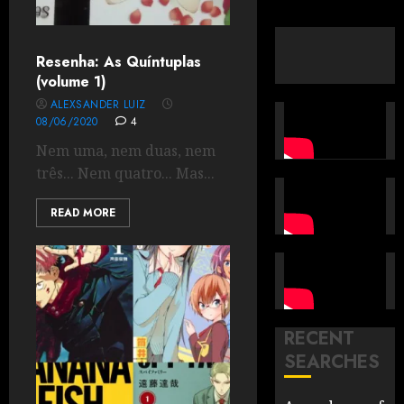
Resenha: As Quíntuplas
(volume 1)
ALEXSANDER LUIZ
08/06/2020
4
Nem uma, nem duas, nem
três... Nem quatro... Mas...
READ MORE
RECENT
SEARCHES