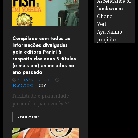
Ascendance of
bookworm
Ohana
Veil
Aya Kanno
Compilado com todas as
Junji ito
informações divulgadas
pela editora Panini à
respeito dos seus 9 títulos
(e mais um) anunciados no
ano passado
ALEXSANDER LUIZ
19/02/2020
0
Facilidade e praticidade
para nós e para vocês ^^.
READ MORE