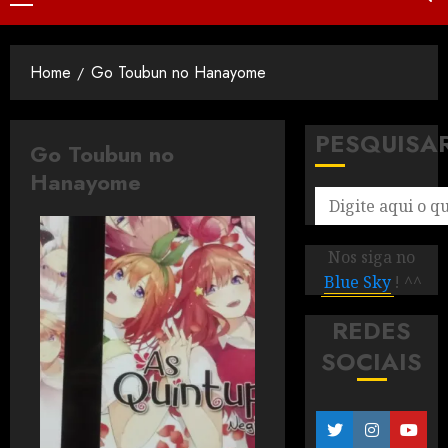
Home
Go Toubun no Hanayome
PESQUISA
Go Toubun no
Hanayome
Nos siga no
Blue Sky
! ^^
REDES
SOCIAIS