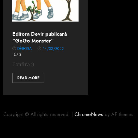
Editora Devir publicará
“GoGo Monster”
DÉBORA
14/02/2022
3
Confira :)
READ MORE
Copyright © All rights reserved.
|
ChromeNews
by AF themes.