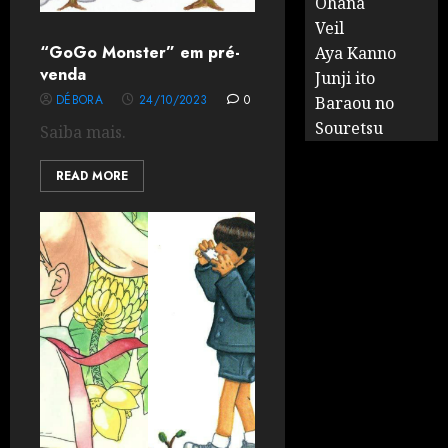
Ohana
Veil
“GoGo Monster” em pré-
Aya Kanno
venda
Junji ito
DÉBORA
24/10/2023
0
Baraou no
Souretsu
Saiba mais.
READ MORE