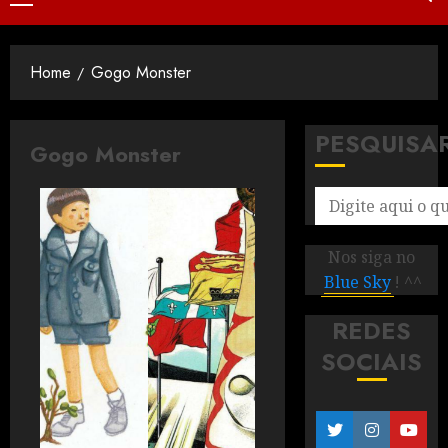
Home
Gogo Monster
PESQUISA
Gogo Monster
Nos siga no
Blue Sky
! ^^
REDES
SOCIAIS