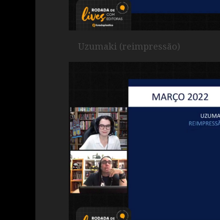
Uzumaki (reimpressão)