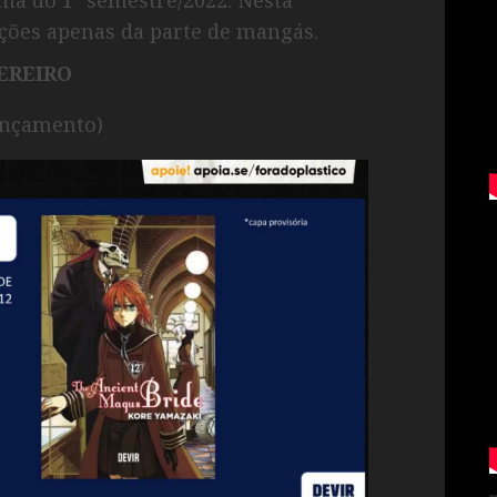
ões apenas da parte de mangás.
EREIRO
ançamento)