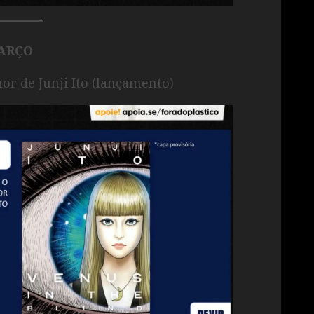
ARÇO
or de Junji Ito (lançamento)