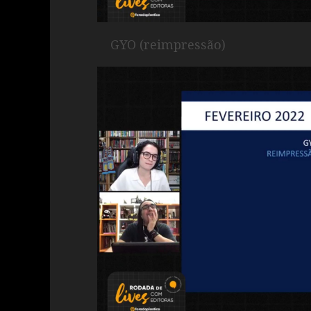
GYO (reimpressão)