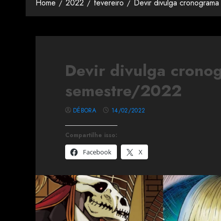
Home
2022
fevereiro
Devir divulga cronograma
Devir divulga crono
semestre/2022
DÉBORA
14/02/2022
Compartilhe isso:
Facebook
X