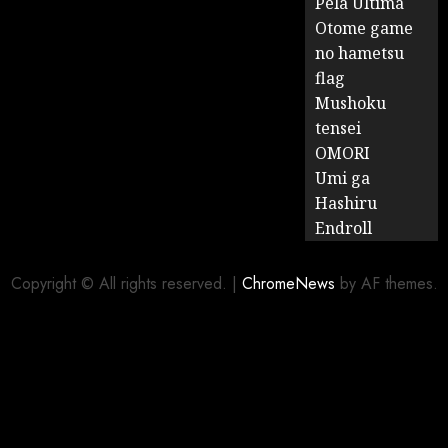
Pela Última
Otome game
no hametsu
flag
Mushoku
tensei
OMORI
Umi ga
Hashiru
Endroll
Copyright © All rights reserved.
|
ChromeNews
by AF themes.