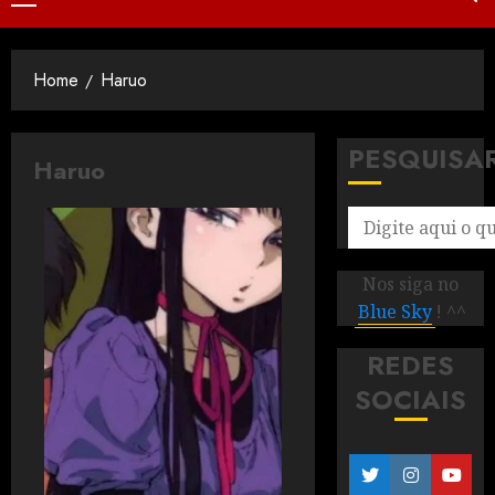
Home
Haruo
PESQUISA
Haruo
Nos siga no
Blue Sky
! ^^
REDES
SOCIAIS