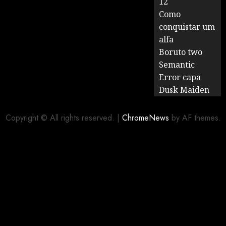
12
Como
conquistar um
alfa
Boruto two
Semantic
Error capa
Dusk Maiden
Copyright © All rights reserved.
|
ChromeNews
by AF themes.