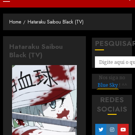
Home
Hataraku Saibou Black (TV)
PESQUISA
Hataraku Saibou
Black (TV)
Nos siga no
Blue Sky
! ^^
REDES
SOCIAIS