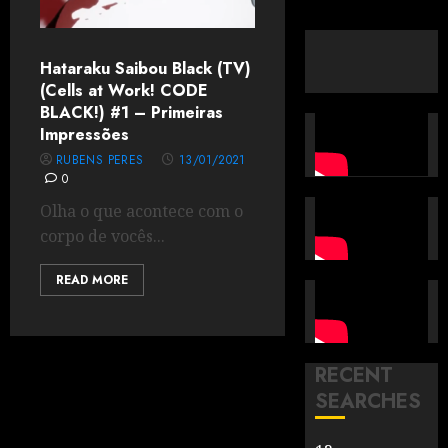
Hataraku Saibou Black (TV)
(Cells at Work! CODE
BLACK!) #1 – Primeiras
Impressões
RUBENS PERES
13/01/2021
0
Olha o que acontece com o
corpo de vocês...
READ MORE
RECENT
SEARCHES