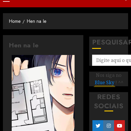
Home
Hen na Ie
PESQUISA
Hen na Ie
Nos siga no
Blue Sky
! ^^
REDES
SOCIAIS