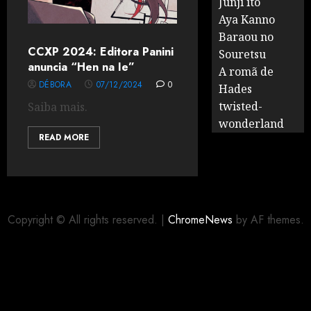
Junji ito
Aya Kanno
Baraou no
CCXP 2024: Editora Panini
Souretsu
anuncia “Hen na Ie”
A romã de
DÉBORA
07/12/2024
0
Hades
twisted-
Saiba mais.
wonderland
READ MORE
Copyright © All rights reserved.
|
ChromeNews
by AF themes.