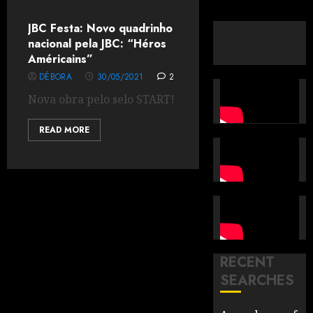
JBC Festa: Novo quadrinho
nacional pela JBC: “Héros
Américains”
DÉBORA
30/05/2021
2
Nova obra pelo selo START!
READ MORE
RECENT
SEARCHES