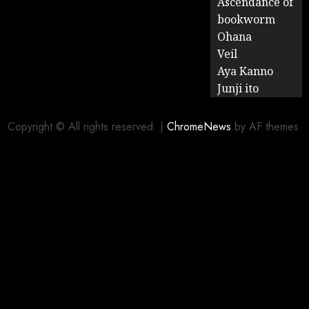
Ascendance of
bookworm
Ohana
Veil
Aya Kanno
Junji ito
Copyright © All rights reserved.
|
ChromeNews
by AF themes.