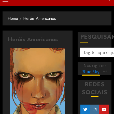
Home
Heróis Americanos
PESQUISA
Heróis Americanos
Nos siga no
Blue Sky
! ^^
REDES
SOCIAIS