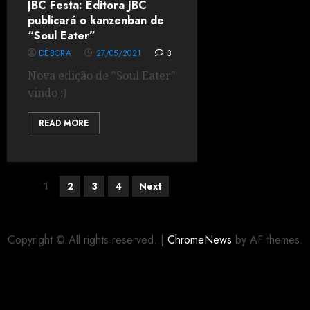
JBC Festa: Editora JBC
publicará o kanzenban de
“Soul Eater”
DÉBORA
27/05/2021
3
Nova edição de "Soul Eater"
vindo :)
READ MORE
1
2
3
4
Next
Copyright © All rights reserved.
|
ChromeNews
by AF themes.