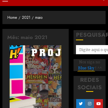
Home
2021
maio
PESQUISA
Mês:
maio 2021
Nos siga no
Blue Sky
! ^^
REDES
SOCIAIS