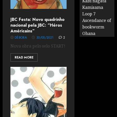
Kabi nagata
Kamisama
Loop 7
JBC Festa: Novo quadrinho
Ascendance of
nacional pela JBC: “Héros
bookworm
Américains”
Ohana
DÉBORA
30/05/2021
2
Nova obra pelo selo START!
READ MORE