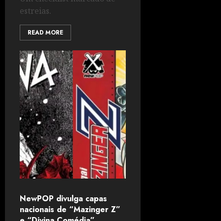
estreias.
READ MORE
NewPOP divulga capas
nacionais de “Mazinger Z”
e “Divina Comédia”