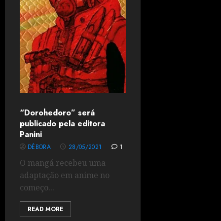
“Dorohedoro” será
publicado pela editora
Panini
DÉBORA
28/05/2021
1
O mangá recebeu uma
adaptação em anime no
começo...
READ MORE