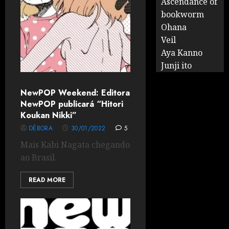
Ascendance of
bookworm
Ohana
Veil
Aya Kanno
Junji ito
NewPOP Weekend: Editora
NewPOP publicará “Hitori
Koukan Nikki”
DÉBORA
30/01/2022
5
Mais Kabi Nagata chegando
ao Brasil.
READ MORE