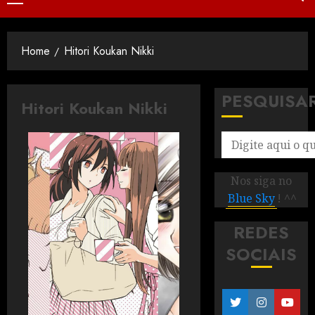
Home
Hitori Koukan Nikki
PESQUISA
Hitori Koukan Nikki
Nos siga no
Blue Sky
! ^^
REDES
SOCIAIS