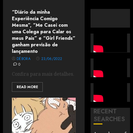
“Diário da minha
Experiência Comigo
Mesma”, “Me Casei com
uma Colega para Calar os
meus Pais” e “Girl Friends”
ganham previsão de
lançamento
DÉBORA
23/06/2022
0
Confira para mais detalhes.
READ MORE
RECENT
SEARCHES