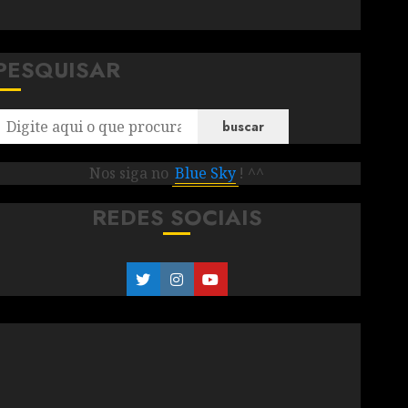
PESQUISAR
buscar
Nos siga no
Blue Sky
! ^^
REDES SOCIAIS