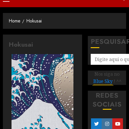
Home
Hokusai
PESQUISA
Hokusai
Nos siga no
Blue Sky
! ^^
REDES
SOCIAIS