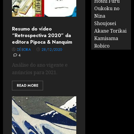
Hoshi Furu
Oukoku no
Nina
Shoujosei
Resumo do vídeo
Akane Torikai
“Retrospectiva 2020” da
Kamisama
editora Pipoca & Nanquim
Robico
DÉBORA
28/12/2020
4
Análise do ano vigente e
anúncios para 2021.
READ MORE