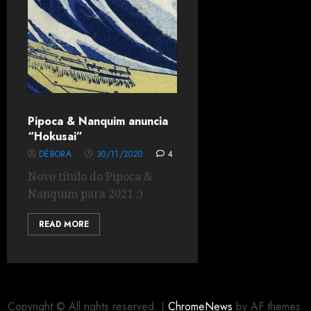
Pipoca & Nanquim anuncia
“Hokusai”
DÉBORA
30/11/2020
4
Novo título do Pipoca &
Nanquim para 2021 :)
READ MORE
Copyright © All rights reserved.
|
ChromeNews
by AF themes.