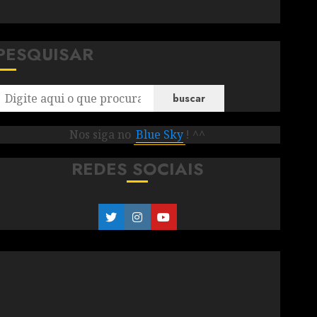
PESQUISAR
buscar
Nos siga no
Blue Sky
! ^^
REDES SOCIAIS