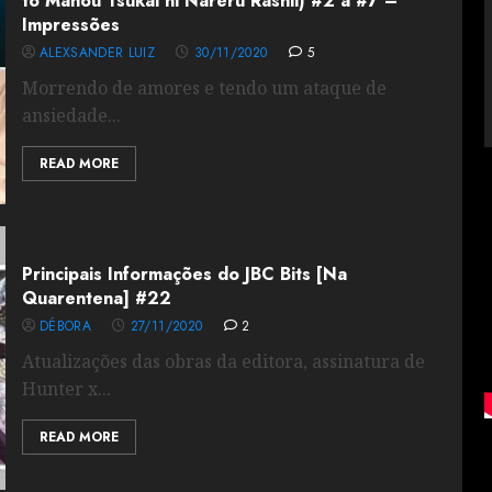
to Mahou Tsukai ni Nareru Rashii) #2 à #7 –
Impressões
ALEXSANDER LUIZ
30/11/2020
5
Morrendo de amores e tendo um ataque de
ansiedade...
READ MORE
Principais Informações do JBC Bits [Na
Quarentena] #22
DÉBORA
27/11/2020
2
Atualizações das obras da editora, assinatura de
Hunter x...
READ MORE