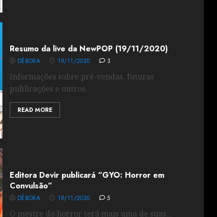
Resumo da live da NewPOP (19/11/2020)
DÉBORA
19/11/2020
3
Informações sobre pré-vendas, futuras
publicações e outros.
READ MORE
Editora Devir publicará “GYO: Horror em
Convulsão”
DÉBORA
19/11/2020
5
O mestre do horror terá mais uma de suas...