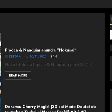
Pipoca & Nanquim anuncia “Hokusai”
DÉBORA
30/11/2020
4
Novo título do Pipoca & Nanquim para 2021 :)
READ MORE
Dorama: Cherry Magic! (30-sai Made Doutei da