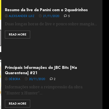
Resumo da live da Panini com o 2quadrinhos
ALEXSANDER LUIZ
21/11/2020
5
Duas longas horas de live e pouco sobre mangás...
READ MORE
Principais Informações do JBC Bits [Na
Quarentena] #21
DÉBORA
20/11/2020
2
Informações sobre a reimpressão da obra
"Hunter x Hunter"...
READ MORE