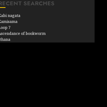
RECENT SEARCHES
Kabi nagata
Kamisama
Loop 7
Ascendance of bookworm
Ohana