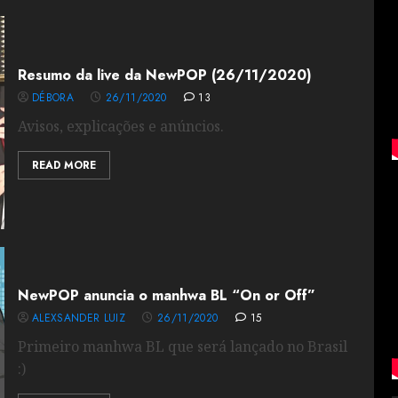
Resumo da live da NewPOP (26/11/2020)
DÉBORA
26/11/2020
13
Avisos, explicações e anúncios.
READ MORE
NewPOP anuncia o manhwa BL “On or Off”
ALEXSANDER LUIZ
26/11/2020
15
Primeiro manhwa BL que será lançado no Brasil
:)