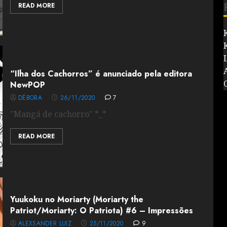
READ MORE
“Ilha dos Cachorros” é anunciado pela editora
NewPOP
DÉBORA
26/11/2020
7
"Mangá de cachorro" *_*
READ MORE
Yuukoku no Moriarty (Moriarty the
Patriot/Moriarty: O Patriota) #6 – Impressões
ALEXSANDER LUIZ
25/11/2020
9