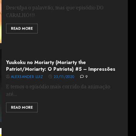
Desculpa o palavrão, mas que episódio DO
CARALHO!!!
READ MORE
Yuukoku no Moriarty (Moriarty the
Patriot/Moriarty: O Patriota) #5 – Impressões
ALEXSANDER LUIZ
23/11/2020
9
E temos o episódio mais corrido da animação
até...
READ MORE