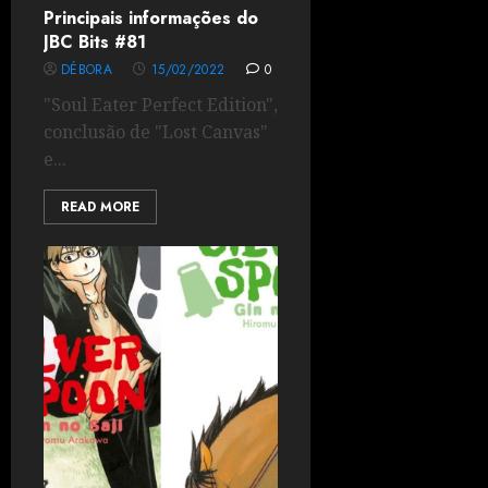
Principais informações do
JBC Bits #81
DÉBORA
15/02/2022
0
"Soul Eater Perfect Edition",
conclusão de "Lost Canvas"
e...
READ MORE