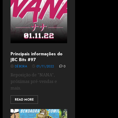
Principais informações do
JBC Bits #97
DÉBORA
01/11/2022
0
Reposição de "NANA",
próximas pré-vendas e
mais.
READ MORE