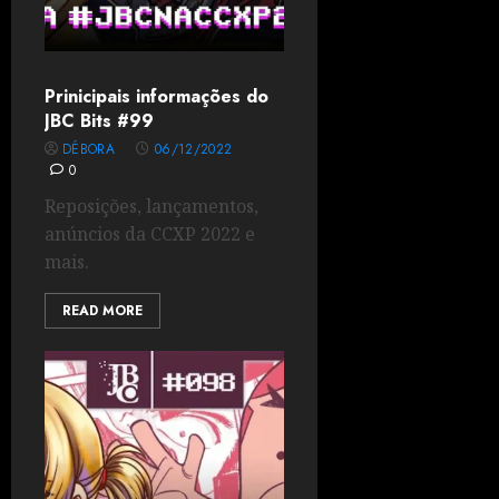
Prinicipais informações do
JBC Bits #99
DÉBORA
06/12/2022
0
Reposições, lançamentos,
anúncios da CCXP 2022 e
mais.
READ MORE