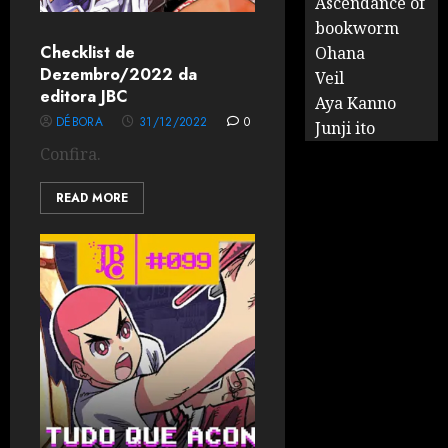
Ascendance of
bookworm
Checklist de
Ohana
Dezembro/2022 da
Veil
editora JBC
Aya Kanno
DÉBORA
31/12/2022
0
Junji ito
Confira.
READ MORE