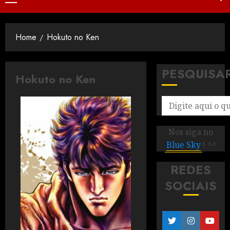
Home
Hokuto no Ken
PESQUISA
Hokuto no Ken
Nos siga no
Blue Sky
! ^^
REDES
SOCIAIS