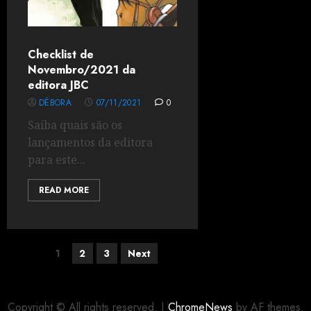
Checklist de
Novembro/2021 da
editora JBC
DÉBORA
07/11/2021
0
Saiba quais são os
lançamentos da editora
para este...
READ MORE
1
2
3
Next
Copyright © All rights reserved.
|
ChromeNews
by AF themes.