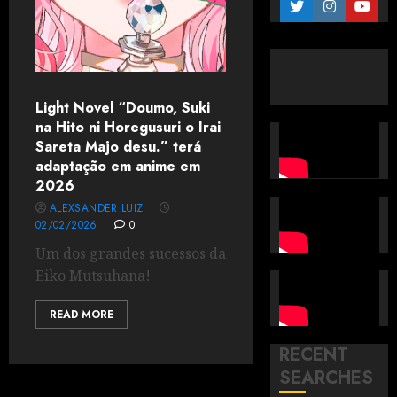
Light Novel “Doumo, Suki
na Hito ni Horegusuri o Irai
Sareta Majo desu.” terá
adaptação em anime em
2026
ALEXSANDER LUIZ
02/02/2026
0
Um dos grandes sucessos da
Eiko Mutsuhana!
READ MORE
RECENT
SEARCHES