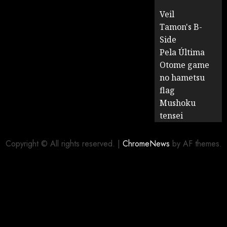
Veil
Tamon's B-
Side
Pela Última
Otome game
no hametsu
flag
Mushoku
tensei
Copyright © All rights reserved.
|
ChromeNews
by AF themes.