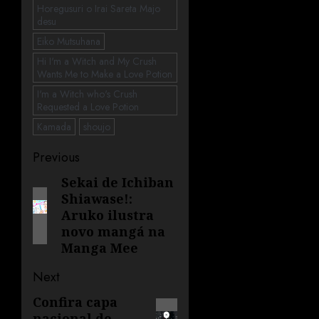
Horegusuri o Irai Sareta Majo
desu
Eiko Mutsuhana
Hi I'm a Witch and My Crush
Wants Me to Make a Love Potion
I'm a Witch who's Crush
Requested a Love Potion
Kamada
shoujo
Previous
Sekai de Ichiban
Shiawase!:
Aruko ilustra
novo mangá na
Manga Mee
Next
Confira capa
nacional de