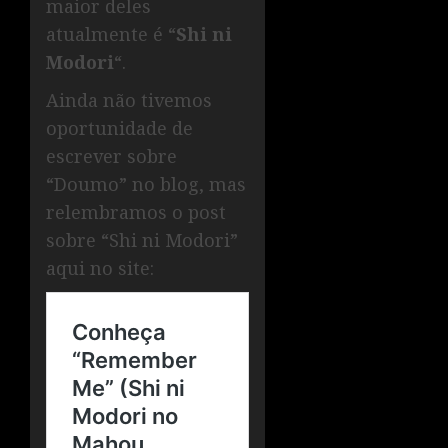
maior deles
atualmente é “
Shi ni
Modori
“.
Ainda não tivemos
oportunidade de
escrever sobre
“Doumo” no blog, mas
relembramos o post
sobre “Shi ni Modori”
aqui no site: