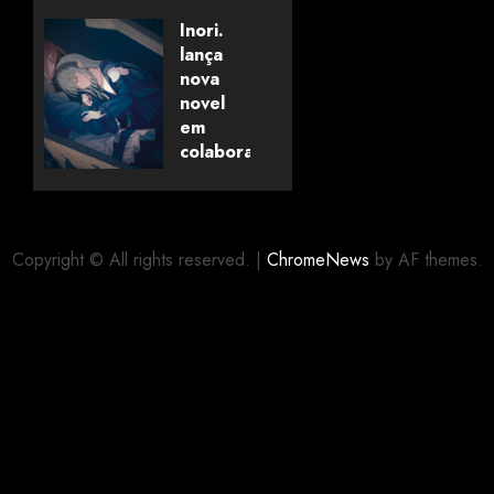
of
Savanaclaw~”
Inori.
anunciado
lança
pela
nova
Universo
novel
dos
em
Livros
colaboração
com
editora
06/08/2026
0
alemã
Copyright © All rights reserved.
|
ChromeNews
by AF themes.
06/08/2026
0