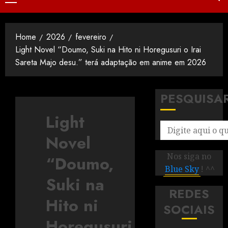
Home
2026
fevereiro
Light Novel “Doumo, Suki na Hito ni Horegusuri o Irai
Sareta Majo desu.” terá adaptação em anime em 2026
PESQUISA
Light
Novel
Nos siga no
“Doumo,
Blue Sky
! ^^
Suki na
REDES
Hito ni
SOCIAIS
Horegusuri