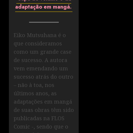
adaptação em mangá.
Eiko Mutsuhana é o
que consideramos
como um grande case
de sucesso. A autora
vem emendando um
sucesso atrás do outro
– não à toa, nos
últimos anos, as
adaptações em mangá
de suas obras têm sido
publicadas na FLOS
Comic -, sendo que o