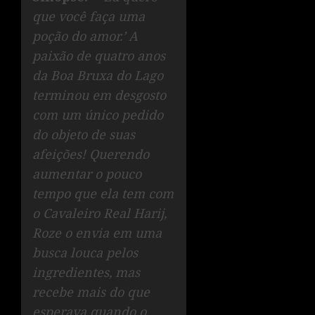
que você faça uma
poção do amor.’ A
paixão de quatro anos
da Boa Bruxa do Lago
terminou em desgosto
com um único pedido
do objeto de suas
afeições! Querendo
aumentar o pouco
tempo que ela tem com
o Cavaleiro Real Harij,
Roze o envia em uma
busca louca pelos
ingredientes, mas
recebe mais do que
esperava quando o