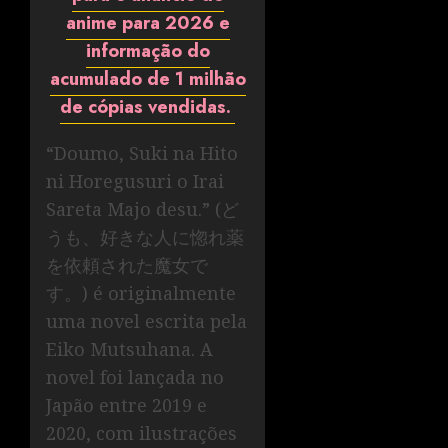
anime para 2026 e
informação do
acumulado de 1 milhão
de cópias vendidas.
“Doumo, Suki na Hito
ni Horegusuri o Irai
Sareta Majo desu.” (ど
うも、好きな人に惚れ薬
を依頼された魔女で
す。) é originalmente
uma novel escrita pela
Eiko Mutsuhana. A
novel foi lançada no
Japão entre 2019 e
2020, com ilustrações