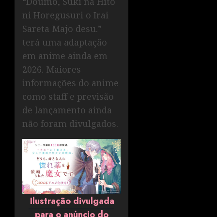
“Doumo, Suki na Hito
ni Horegusuri o Irai
Sareta Majo desu.”
terá uma adaptação
em anime ainda em
2026. Maiores
informações do anime
como staff e previsão
de lançamento ainda
não foram divulgados.
Ilustração divulgada
para o anúncio do