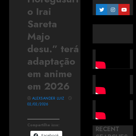
o Irai
Sareta
Majo
desu.” terá
adaptação
em anime
em 2026
ALEXSANDER LUIZ
02/02/2026
Compartilhe isso:
RECENT
Facebook