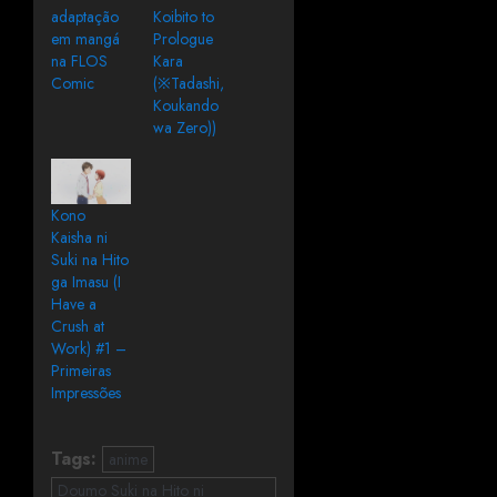
adaptação
Koibito to
em mangá
Prologue
na FLOS
Kara
Comic
(※Tadashi,
Koukando
wa Zero))
Kono
Kaisha ni
Suki na Hito
ga Imasu (I
Have a
Crush at
Work) #1 –
Primeiras
Impressões
Tags:
anime
Doumo Suki na Hito ni