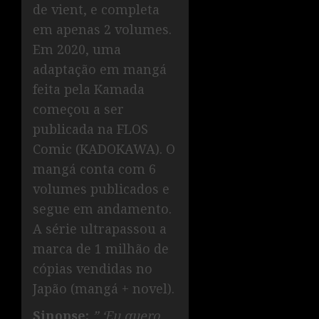
de vient, e completa
em apenas 2 volumes.
Em 2020, uma
adaptação em mangá
feita pela Kamada
começou a ser
publicada na FLOS
Comic (KADOKAWA). O
mangá conta com 6
volumes publicados e
segue em andamento.
A série ultrapassou a
marca de 1 milhão de
cópias vendidas no
Japão (mangá + novel).
Sinopse:
” ‘Eu quero