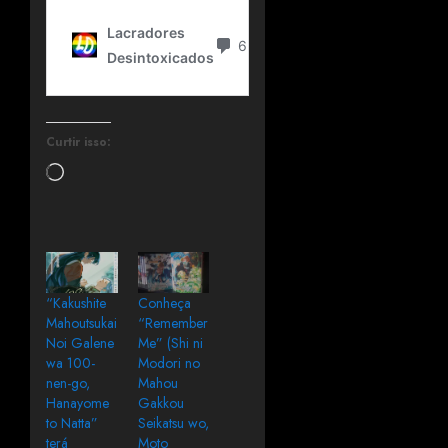
Curtir isso:
“Kakushite
Conheça
Mahoutsukai
“Remember
Noi Galene
Me” (Shi ni
wa 100-
Modori no
nen-go,
Mahou
Hanayome
Gakkou
to Natta”
Seikatsu wo,
terá
Moto