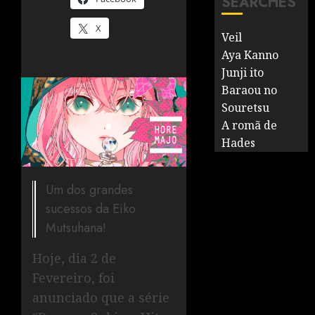
SEARCHES
X
Veil
Aya Kanno
Junji ito
Baraou no
Souretsu
A romã de
Hades
Um dos grandes
sucessos da Eiko
Mutsuhana!
Hoje, dia 2 de
Fevereiro, foi
anunciado que a série