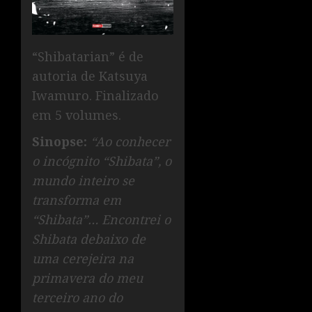
“Shibatarian” é de
autoria de Katsuya
Iwamuro. Finalizado
em 5 volumes.
Sinopse:
“Ao conhecer
o incógnito “Shibata”, o
mundo inteiro se
transforma em
“Shibata”… Encontrei o
Shibata debaixo de
uma cerejeira na
primavera do meu
terceiro ano do