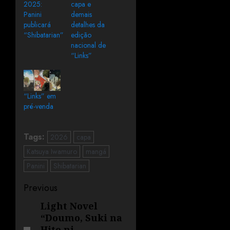
2025:
capa e
Panini
demais
publicará
detalhes da
“Shibatarian”
edição
nacional de
“Links”
“Links” em
pré-venda
Tags:
2026
capa
Katsuya Iwamuro
mangá
Panini
Shibatarian
Previous
Light Novel
“Doumo, Suki na
Hito ni