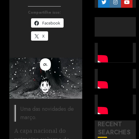
Compartilhe isso:
Facebook
X
Uma das novidades de
março.
RECENT
A capa nacional do
SEARCHES