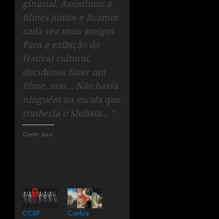
ginasial. Assistimos a
filmes juntos e ficamos
cada vez mais amigos.
Para a exibição do
festival cultural,
decidimos fazer um
filme, mas… Não havia
ninguém na escola que
conhecia o Shibata… “
Curtir isso:
CCXP
Confira