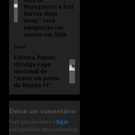
Horegusuri o Irai
Sareta Majo
desu.” terá
adaptação em
anime em 2026
Next
Editora Panini
divulga capa
nacional de
“Amor na ponta
da língua #1”
Deixe um comentário
Você precisa fazer o
login
para publicar um comentário.