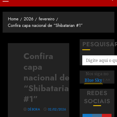
Home
2026
fevereiro
Confira capa nacional de “Shibatarian #1”
PESQUISA
Confira
capa
Nos siga no
nacional de
Blue Sky
! ^^
“Shibatarian
REDES
#1”
SOCIAIS
DÉBORA
02/02/2026