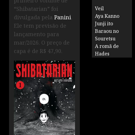
primeiro volume de
“Shibatarian” foi
Veil
Aya Kanno
divulgada pela
Panini
.
Junji ito
Ele tem previsão de
Baraou no
lançamento para
Souretsu
mar/2026. O preço de
A romã de
capa é de R$ 47,90.
Hades