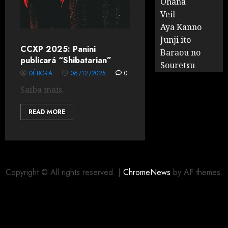
Ohana
Veil
Aya Kanno
Junji ito
CCXP 2025: Panini
Baraou no
publicará “Shibatarian”
Souretsu
DÉBORA
06/12/2025
0
Saiba mais.
READ MORE
Copyright © All rights reserved.
|
ChromeNews
by AF themes.