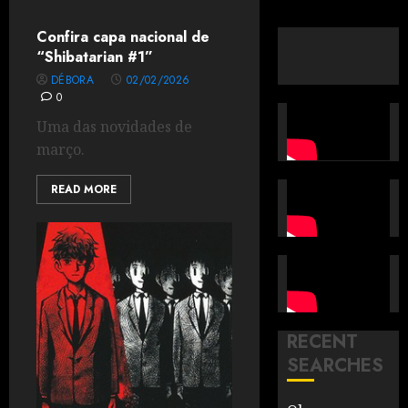
Confira capa nacional de
“Shibatarian #1”
DÉBORA
02/02/2026
0
Uma das novidades de
março.
READ MORE
RECENT
SEARCHES