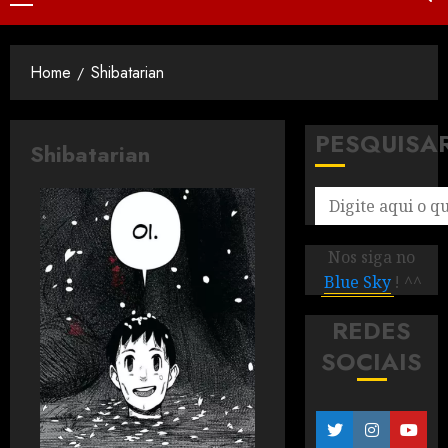
Home
Shibatarian
PESQUISA
Shibatarian
Nos siga no
Blue Sky
! ^^
REDES
SOCIAIS