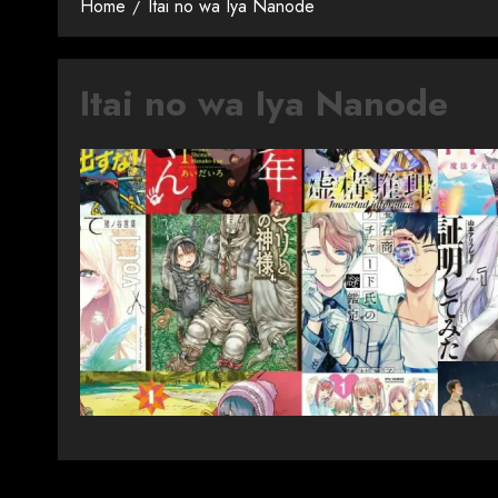
Home
Itai no wa Iya Nanode
Itai no wa Iya Nanode