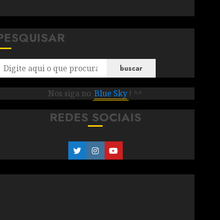
PESQUISAR
buscar
Nos siga no
Blue Sky
! ^^
REDES SOCIAIS