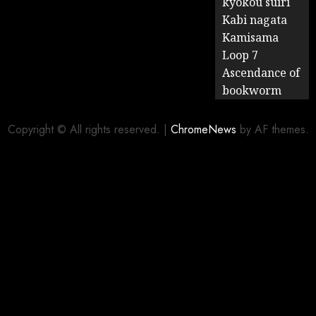
kyokou suiri
Kabi nagata
Kamisama
Loop 7
Ascendance of
bookworm
Copyright © All rights reserved.
|
ChromeNews
by AF themes.