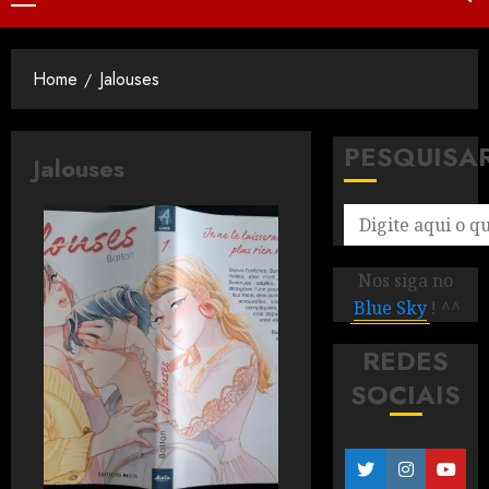
Home
Jalouses
PESQUISA
Jalouses
Nos siga no
Blue Sky
! ^^
REDES
SOCIAIS