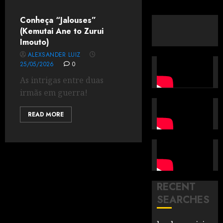
Conheça “Jalouses”
(Kemutai Ane to Zurui
Imouto)
ALEXSANDER LUIZ
25/05/2026
0
As intrigas entre duas
irmãs em guerra!
READ MORE
RECENT
SEARCHES