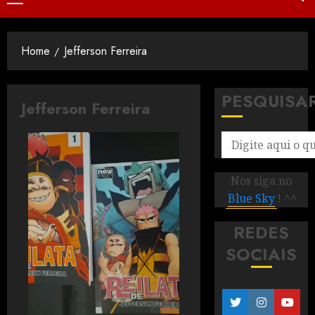
Home
Jefferson Ferreira
PESQUISA
Jefferson Ferreira
Nos siga no
Blue Sky
! ^^
REDES
SOCIAIS