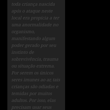
toda criança nascida
após o ataque neste
local era propícia a ter
uma anormalidade no
organismo,
manifestando algum
poder gerado por seu
instinto de
sobrevivência, trauma
ou situação extrema.
Por serem os únicos
seres imunes ao ar, tais
crianças são odiadas e
temidas por muitos
adultos. Por isso, elas
precisam usar seus