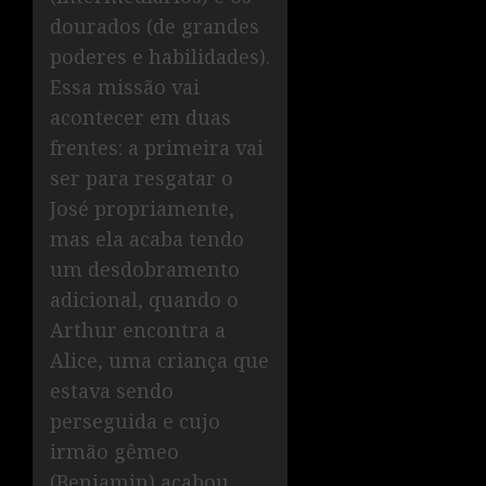
dourados (de grandes
poderes e habilidades).
Essa missão vai
acontecer em duas
frentes: a primeira vai
ser para resgatar o
José propriamente,
mas ela acaba tendo
um desdobramento
adicional, quando o
Arthur encontra a
Alice, uma criança que
estava sendo
perseguida e cujo
irmão gêmeo
(Benjamin) acabou