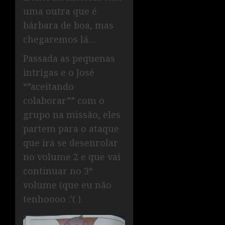
uma outra que é
bárbara de boa, mas
chegaremos lá…
Passada as pequenas
intrigas e o José
“”aceitando
colaborar”” com o
grupo na missão, eles
partem para o ataque
que irá se desenrolar
no volume 2 e que vai
continuar no 3º
volume (que eu não
tenhoooo :'( ).