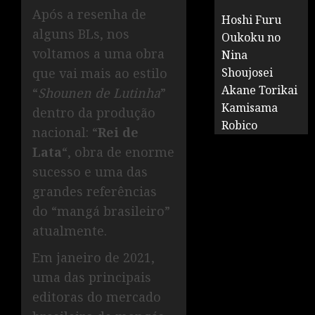
Após a resenha de
Hoshi Furu
alguns BLs, nos
Oukoku no
voltamos a uma obra
Nina
que vai mais ao estilo
Shoujosei
Akane Torikai
“
Shounen de Lutinha
”
Kamisama
dentro da produção
Robico
nacional: “
Rei de
Lata
“, obra de enorme
sucesso e uma das
grandes referências
do “mangá brasileiro”
atualmente.
Em janeiro de 2021,
uma das principais
editoras do mercado