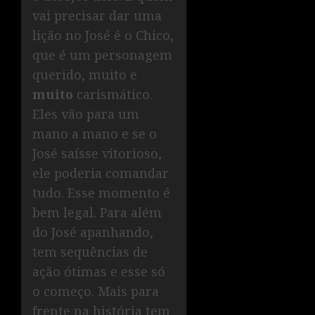
vai precisar dar uma
lição no José é o Chico,
que é um personagem
querido, muito e
muito
carismático.
Eles vão para um
mano a mano e se o
José saísse vitorioso,
ele poderia comandar
tudo. Esse momento é
bem legal. Para além
do José apanhando,
tem sequências de
ação ótimas e esse só
o começo. Mais para
frente na história tem