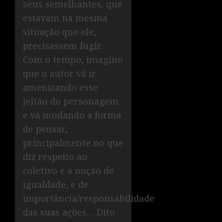
seus semelhantes, que
estavam na mesma
situação que ele,
precisassem fugir.
Com o tempo, imagino
que o autor vá ir
amenizando esse
jeitão do personagem
e vá mudando a forma
de pensar,
principalmente no que
diz respeito ao
coletivo e a noção de
igualdade, e de
importância/responsabilidade
das suas ações… Dito