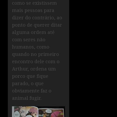
como se existissem
mais pessoas para
dizer do contrário, ao
ponto de querer ditar
alguma ordem até
com seres não
humanos, como
quando no primeiro
encontro dele com o
Arthur, ordena um
porco que fique
parado, o que
obviamente faz o
animal fugir.