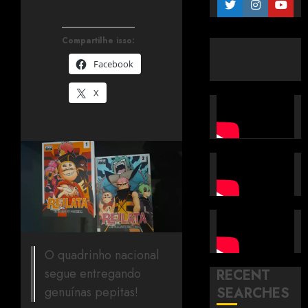
Compartilhe isso:
Facebook
X
O quadrinho nacional
segue entregando
RECENT
genuínas pepitas!
SEARCHES