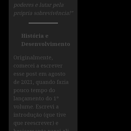
poderes e lutar pela
própria sobrevivência!”
História e
Desenvolvimento
Originalmente,
comecei a escrever
esse post em agosto
de 2021, quando fazia
pouco tempo do
lançamento do 1º
volume. Escrevi a
introdução (que tive
que reescrever) e
basicamente parei ali.