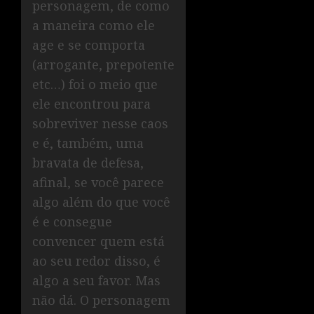
personagem, de como
a maneira como ele
age e se comporta
(arrogante, prepotente
etc…) foi o meio que
ele encontrou para
sobreviver nesse caos
e é, também, uma
bravata de defesa,
afinal, se você parece
algo além do que você
é e consegue
convencer quem está
ao seu redor disso, é
algo a seu favor. Mas
não dá. O personagem