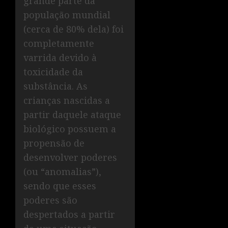
grande parte da
população mundial
(cerca de 80% dela) foi
completamente
varrida devido à
toxicidade da
substância. As
crianças nascidas a
partir daquele ataque
biológico possuem a
propensão de
desenvolver poderes
(ou “anomalias”),
sendo que esses
poderes são
despertados a partir