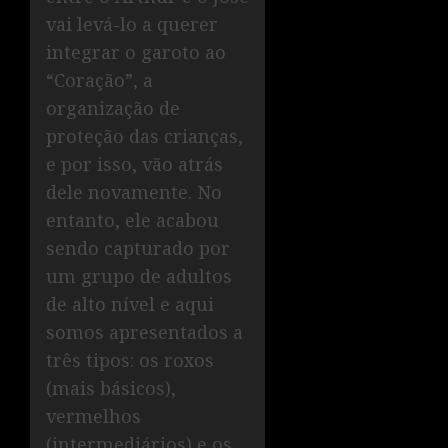
vai levá-lo a querer
integrar o garoto ao
“Coração”, a
organização de
proteção das crianças,
e por isso, vão atrás
dele novamente. No
entanto, ele acabou
sendo capturado por
um grupo de adultos
de alto nível e aqui
somos apresentados a
três tipos: os roxos
(mais básicos),
vermelhos
(intermediários) e os