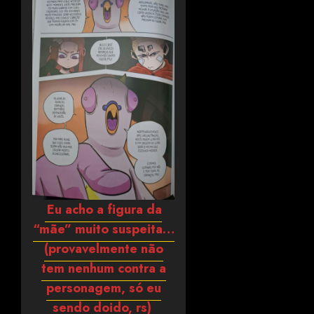
Eu acho a figura da
“mãe” muito suspeita…
(provavelmente não
tem nenhum contra a
personagem, só eu
sendo doido, rs)