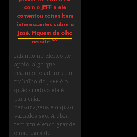
com o JEFF e ele
comentou coisas bem
interessantes sobre o
José. Fiquem de olho
no site ^^
Falando no elenco de
apoio, algo que
realmente admiro no
trabalho do JEFF é o
quão criativo ele é
para criar
personagens e o quão
variados são. A obra
tem um elenco grande
e não para de