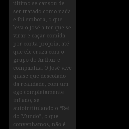
último se cansou de
ser tratado como nada
e foi embora, o que
leva o José a ter que se
virar e caçar comida
por conta própria, até
que ele cruza com o
grupo do Arthur e
companhia. O José vive
quase que descolado
da realidade, com um
ego completamente
inflado, se
autointitulando o “Rei
do Mundo”, o que
convenhamos, não é