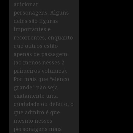
adicionar
personagens. Alguns
deles são figuras
importantes e
recorrentes, enquanto
que outros estão
apenas de passagem
(ao menos nesses 2
primeiros volumes).
Por mais que “elenco
grande” não seja
exatamente uma
qualidade ou defeito, o
que admiro é que
mesmo nesses
personagens mais