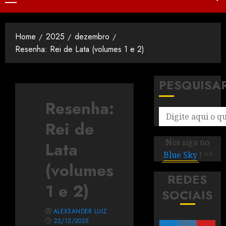
Home
2025
dezembro
Resenha: Rei de Lata (volumes 1 e 2)
PESQUISA
Resenha:
Rei de
Nos siga no
Lata
Blue Sky
! ^^
(volumes
REDES
1 e 2)
SOCIAIS
ALEXSANDER LUIZ
22/12/2025