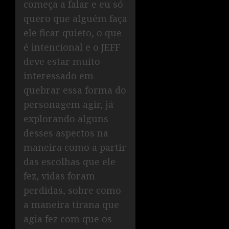
começa a falar e eu só
quero que alguém faça
ele ficar quieto, o que
é intencional e o JEFF
deve estar muito
interessado em
quebrar essa forma do
personagem agir, já
explorando alguns
desses aspectos na
maneira como a partir
das escolhas que ele
fez, vidas foram
perdidas, sobre como
a maneira tirana que
agia fez com que os