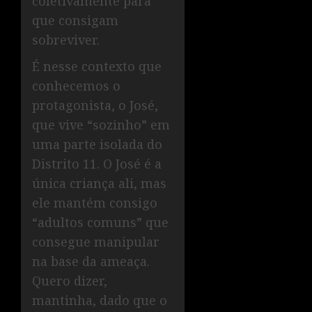
coletivamente para
que consigam
sobreviver.
É nesse contexto que
conhecemos o
protagonista, o José,
que vive “sozinho” em
uma parte isolada do
Distrito 11. O José é a
única criança ali, mas
ele mantém consigo
“adultos comuns” que
consegue manipular
na base da ameaça.
Quero dizer,
mantinha, dado que o