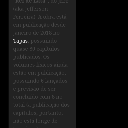
“
Rei de Lata
“, do JEFF
(aka Jefferson
Ferreira). A obra está
em publicação desde
janeiro de 2018 no
Tapas
, possuindo
quase 80 capítulos
publicados. Os
volumes físicos ainda
estão em publicação,
possuindo 6 lançados
e previsão de ser
concluído com 8 no
total (a publicação dos
capítulos, portanto,
não está longe de