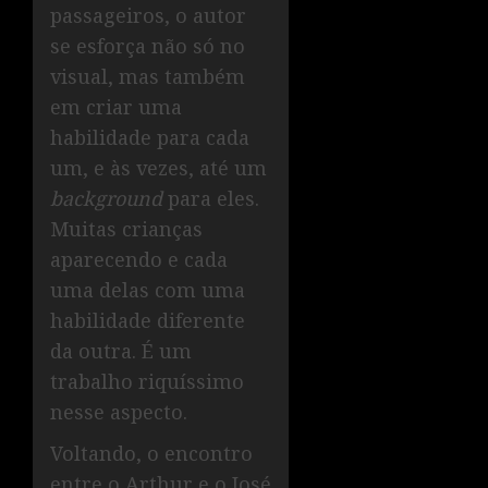
passageiros, o autor
se esforça não só no
visual, mas também
em criar uma
habilidade para cada
um, e às vezes, até um
background
para eles.
Muitas crianças
aparecendo e cada
uma delas com uma
habilidade diferente
da outra. É um
trabalho riquíssimo
nesse aspecto.
Voltando, o encontro
entre o Arthur e o José