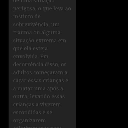
de uma situação
perigosa, o que leva ao
instinto de
sobrevivência, um
trauma ou alguma
situação extrema em
que ela esteja
envolvida. Em
decorrência disso, os
adultos começaram a
caçar essas crianças e
a matar uma após a
outra, levando essas
crianças a viverem
escondidas e se
organizarem