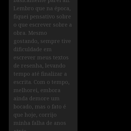
Lembro que na época,
fiquei pensativo sobre
o que escrever sobre a
obra. Mesmo
gostando, sempre tive
dificuldade em
escrever meus textos
de resenha, levando
tempo até finalizar a
escrita. Com o tempo,
melhorei, embora
ainda demore um
bocado, mas o fato é
que hoje, corrijo
minha falha de anos
atrás.