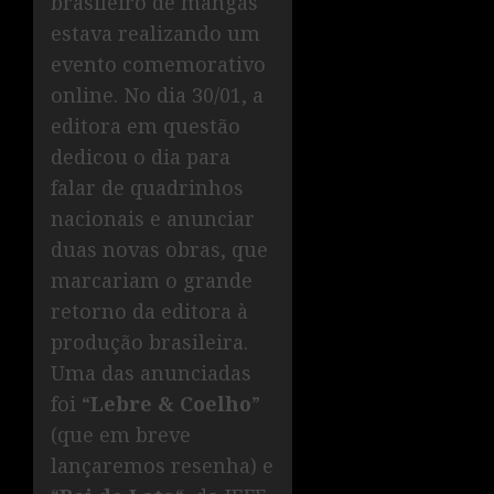
brasileiro de mangás
estava realizando um
evento comemorativo
online. No dia 30/01, a
editora em questão
dedicou o dia para
falar de quadrinhos
nacionais e anunciar
duas novas obras, que
marcariam o grande
retorno da editora à
produção brasileira.
Uma das anunciadas
foi “
Lebre & Coelho
”
(que em breve
lançaremos resenha) e