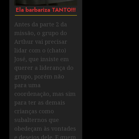
Ela barbariza TANTO!!!
Antes da parte 2 da
missão, o grupo do
Arthur vai precisar
lidar com o (chato)
José, que insiste em
querer a liderança do
grupo, porém não
para uma
coordenação, mas sim
para ter as demais
crianças como
subalternos que
obedeçam às vontades
e desejos dele. E quem