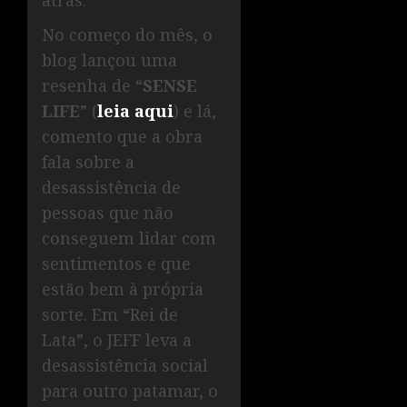
No começo do mês, o
blog lançou uma
resenha de “
SENSE
LIFE
” (
leia aqui
) e lá,
comento que a obra
fala sobre a
desassistência de
pessoas que não
conseguem lidar com
sentimentos e que
estão bem à própria
sorte. Em “Rei de
Lata”, o JEFF leva a
desassistência social
para outro patamar, o