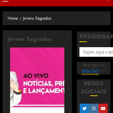
Home
Jovens Sagrados
PESQUISA
Jovens Sagrados
Nos siga no
Blue Sky
! ^^
REDES
SOCIAIS