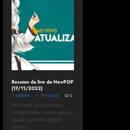
Resumo da live da NewPOP
(17/11/2022)
DÉBORA
17/11/2022
0
Próximos lançamentos,
reimpressões, novos preços,
atualizações de alguns
títulos...