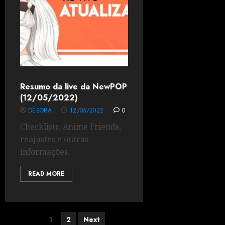
Resumo da live da NewPOP
(12/05/2022)
DÉBORA
12/05/2022
0
Checklists, Anime Friends,
reajustes e outras
informações.
READ MORE
1
2
Next