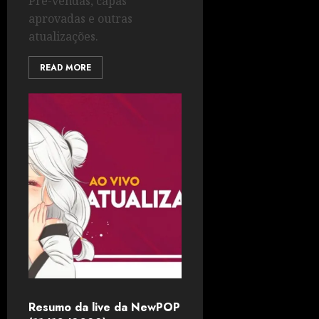
Pré-vendas, capas
aprovadas e outras
atualizações.
READ MORE
Resumo da live da NewPOP