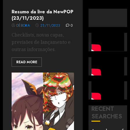
Resumo da live da NewPOP
(23/11/2023)
DÉBORA
23/11/2023
0
Checklists, novas capas,
previsões de lançamento e
outras informações.
READ MORE
RECENT
SEARCHES