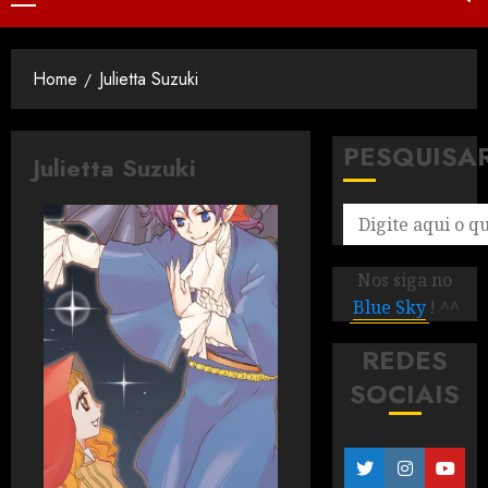
Home
Julietta Suzuki
PESQUISA
Julietta Suzuki
Nos siga no
Blue Sky
! ^^
REDES
SOCIAIS