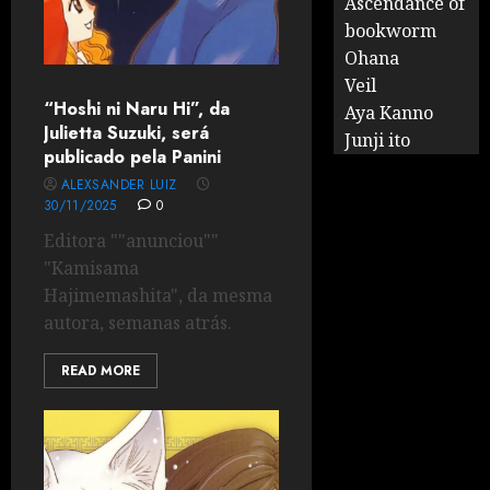
Ascendance of
bookworm
Ohana
Veil
“Hoshi ni Naru Hi”, da
Aya Kanno
Julietta Suzuki, será
Junji ito
publicado pela Panini
ALEXSANDER LUIZ
30/11/2025
0
Editora ""anunciou""
"Kamisama
Hajimemashita", da mesma
autora, semanas atrás.
READ MORE