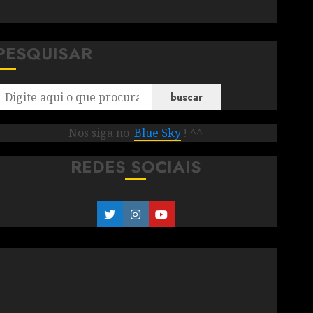
PESQUISAR
buscar
Nos siga no
Blue Sky
! ^^
REDES SOCIAIS