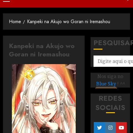
Home
Kanpeki na Akujo wo Goran ni Iremashou
PESQUISA
Kanpeki na Akujo wo
Goran ni Iremashou
Nos siga no
Blue Sky
! ^^
REDES
SOCIAIS