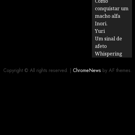
Como
conquistar um
macho alfa
Inori.
Yuri
Um sinal de
afeto
Whispering
Copyright © All rights reserved.
|
ChromeNews
by AF themes.