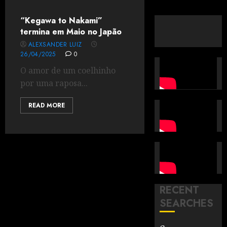
“Kegawa to Nakami”
termina em Maio no Japão
ALEXSANDER LUIZ
26/04/2025
0
O amor de um coelhinho
por uma raposa...
READ MORE
RECENT
SEARCHES