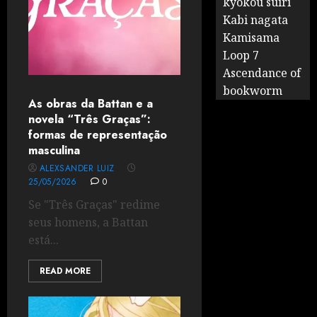
kyokou suiri
Kabi nagata
Kamisama
Loop 7
Ascendance of
bookworm
As obras da Battan e a
novela “Três Graças”:
formas de representação
masculina
ALEXSANDER LUIZ
25/05/2026
0
Se "Três Graças" redime
seus homens, a Battan
está...
READ MORE