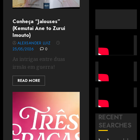
Conheça “Jalouses”
(Kemutai Ane to Zurui
Imouto)
ALEXSANDER LUIZ
25/05/2026
0
As intrigas entre duas
irmãs em guerra!
READ MORE
RECENT
SEARCHES