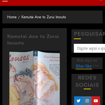
Home
Kemutai Ane to Zurui Imouto
PESQUISA
Kemutai Ane to Zurui
Imouto
Nos siga no
Blue Sky
! ^^
REDES
SOCIAIS