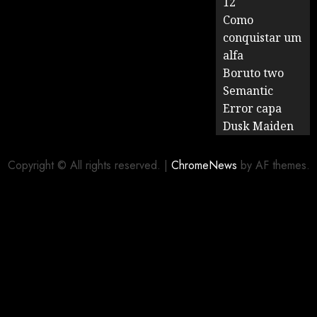
12
Como
conquistar um
alfa
Boruto two
Semantic
Error capa
Dusk Maiden
Copyright © All rights reserved.
|
ChromeNews
by AF themes.