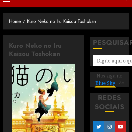
Home
Kuro Neko no Iru Kaisou Toshokan
PESQUISA
Kuro Neko no Iru
Kaisou Toshokan
Nos siga no
Blue Sky
! ^^
REDES
SOCIAIS