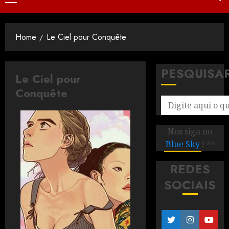
Home
Le Ciel pour Conquête
PESQUISA
Le Ciel pour
Conquête
Nos siga no
Blue Sky
! ^^
REDES
SOCIAIS