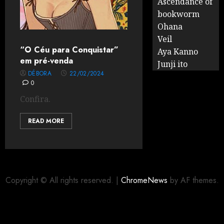
Ascendance of
bookworm
Ohana
Veil
“O Céu para Conquistar”
Aya Kanno
em pré-venda
Junji ito
DÉBORA
22/02/2024
0
Confira.
READ MORE
Copyright © All rights reserved.
|
ChromeNews
by AF themes.