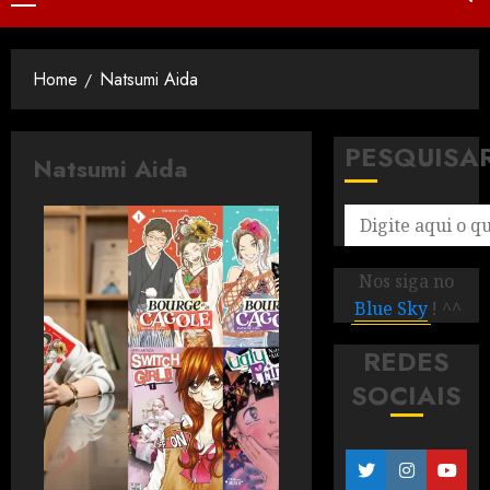
Home
Natsumi Aida
PESQUISA
Natsumi Aida
Nos siga no
Blue Sky
! ^^
REDES
SOCIAIS