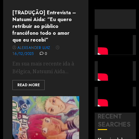
[TRADUÇÃO] Entrevista –
Natsumi Aida: “Eu quero
retribuir ao público
francófono todo o amor
que eu recebi”
ALEXSANDER LUIZ
16/12/2025
0
Em sua mais recente ida à
Bélgica, Natsumi Aida...
READ MORE
RECENT
SEARCHES