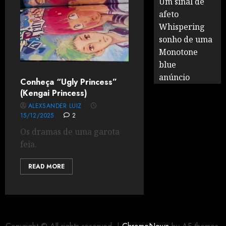
Um sinal de
afeto
Whispering
sonho de uma
Monotone
blue
anúncio
Conheça “Ugly Princess”
(Kengai Princess)
ALEXSANDER LUIZ
15/12/2025
2
Os dramas de uma garota
feia.
READ MORE