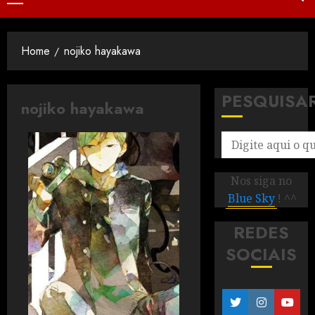
Home
nojiko hayakawa
PESQUISA
nojiko hayakawa
Nos siga no
Blue Sky
! ^^
REDES
SOCIAIS