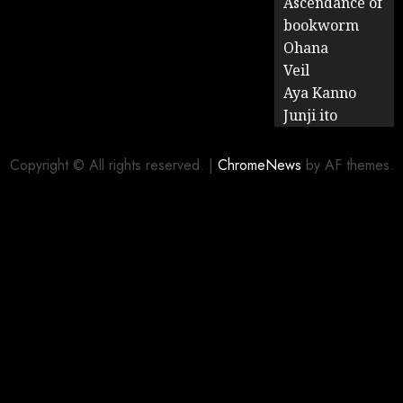
Ascendance of
bookworm
Ohana
Veil
Aya Kanno
Junji ito
Copyright © All rights reserved.
|
ChromeNews
by AF themes.