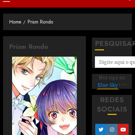
Home
Prism Rondo
PESQUISA
Prism Rondo
Nos siga no
Blue Sky
! ^^
REDES
SOCIAIS