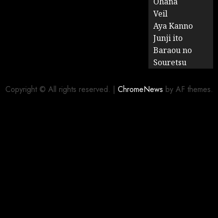
Ohana
Veil
Aya Kanno
Junji ito
Baraou no
Souretsu
Copyright © All rights reserved.
|
ChromeNews
by AF themes.