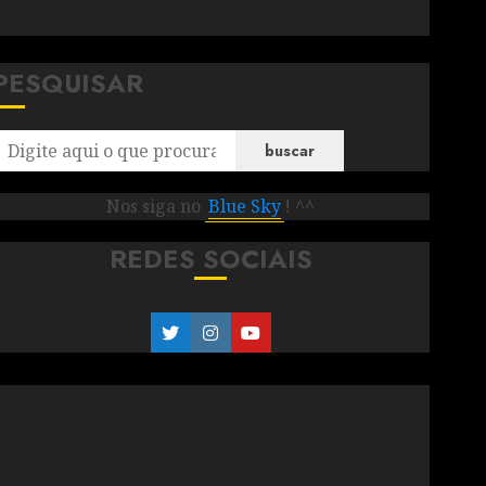
PESQUISAR
buscar
Nos siga no
Blue Sky
! ^^
REDES SOCIAIS