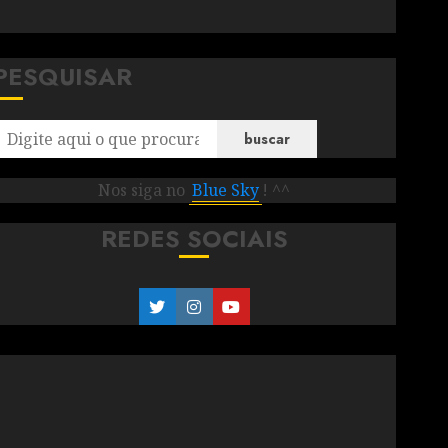
PESQUISAR
buscar
Nos siga no
Blue Sky
! ^^
REDES SOCIAIS