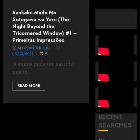
Sankaku Mado No
Sotogawa wa Yoru (The
Night Beyond the
Tricornered Window) #1 –
Primeiras Impressões
ALEXSANDER LUIZ
06/10/2021
2
O anime pode ter nascido
morto...
READ MORE
RECENT
SEARCHES