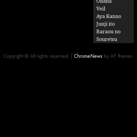
Ohana
Veil
Aya Kanno
Junji ito
Baraou no
Souretsu
Copyright © All rights reserved.
|
ChromeNews
by AF themes.