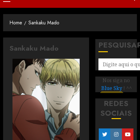
Home
Sankaku Mado
PESQUISA
Sankaku Mado
Nos siga no
Blue Sky
! ^^
REDES
SOCIAIS