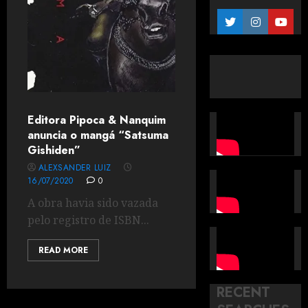
Editora Pipoca & Nanquim
anuncia o mangá “Satsuma
Gishiden”
ALEXSANDER LUIZ
16/07/2020
0
A obra havia sido vazada
pelo registro de ISBN...
READ MORE
RECENT