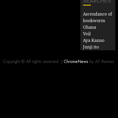
SEARCHES
Ascendance of
bookworm
Ohana
Veil
Aya Kanno
Junji ito
Copyright © All rights reserved.
|
ChromeNews
by AF themes.