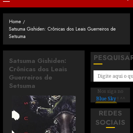
Home
Satsuma Gishiden: Crônicas dos Leais Guerreiros de
Setsuma
PESQUISA
Satsuma Gishiden:
Crônicas dos Leais
Guerreiros de
Setsuma
Nos siga no
Blue Sky
! ^^
REDES
SOCIAIS