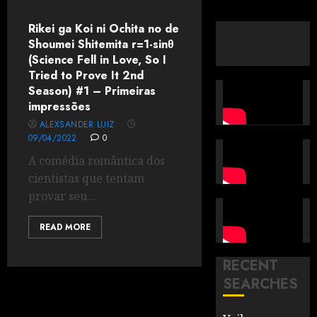
Rikei ga Koi ni Ochita no de
Shoumei Shitemita r=1-sinθ
(Science Fell in Love, So I
Tried to Prove It 2nd
Season) #1 – Primeiras
impressões
ALEXSANDER LUIZ
09/04/2022
0
A comédia romântica dos
cientistas que tentam
provar seu...
READ MORE
RECENT
SEARCHES