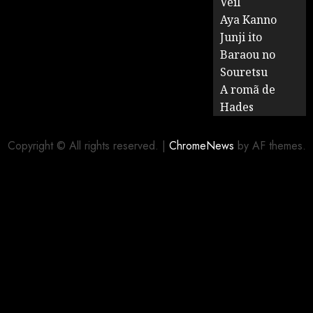
Veil
Aya Kanno
Junji ito
Baraou no
Souretsu
A romã de
Hades
Copyright © All rights reserved.
|
ChromeNews
by AF themes.