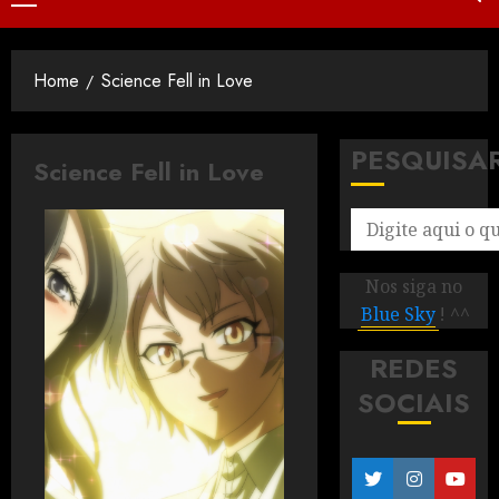
Home
Science Fell in Love
PESQUISA
Science Fell in Love
Nos siga no
Blue Sky
! ^^
REDES
SOCIAIS