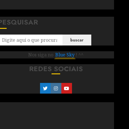
PESQUISAR
buscar
Nos siga no
Blue Sky
! ^^
REDES SOCIAIS