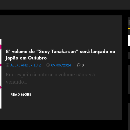
8° volume de “Sexy Tanaka-san” será lançado no
Japão em Outubro
ALEXSANDER LUIZ
09/09/2024
0
Em respeito à autora, o volume não será
vendido...
READ MORE