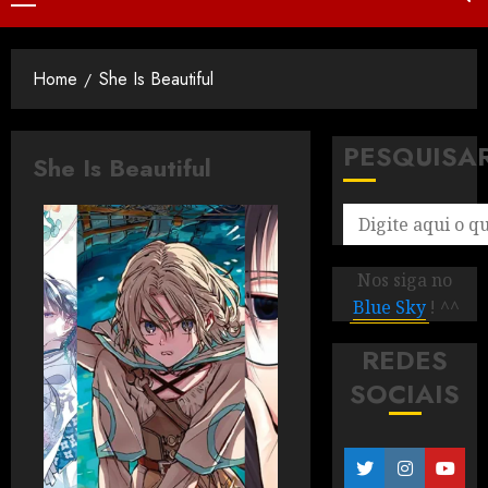
Home
She Is Beautiful
PESQUISA
She Is Beautiful
Nos siga no
Blue Sky
! ^^
REDES
SOCIAIS