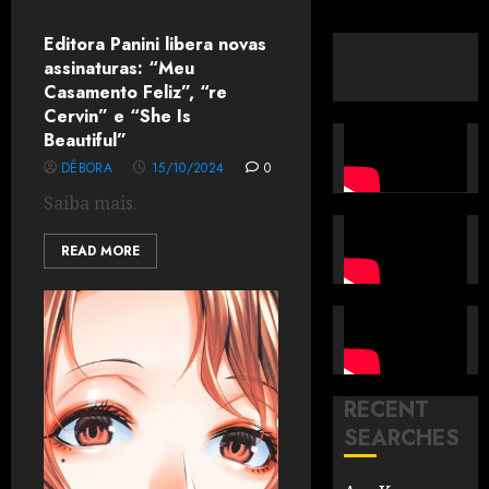
Editora Panini libera novas
assinaturas: “Meu
Casamento Feliz”, “re
Cervin” e “She Is
Beautiful”
DÉBORA
15/10/2024
0
Saiba mais.
READ MORE
RECENT
SEARCHES