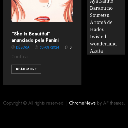
Aya Kanno
Baraou no
Souretsu
A romã de
Hades
“She Is Beautiful”
twisted-
anunciado pela Panini
wonderland
DÉBORA
30/08/2024
0
Akata
Confira.
READ MORE
Copyright © All rights reserved.
|
ChromeNews
by AF themes.