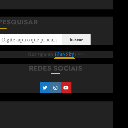
PESQUISAR
buscar
Nos siga no
Blue Sky
! ^^
REDES SOCIAIS