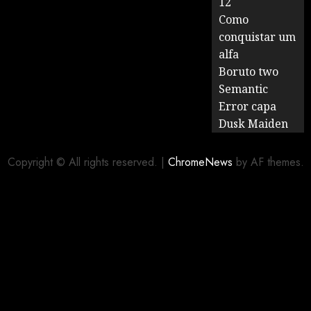
12
Como
conquistar um
alfa
Boruto two
Semantic
Error capa
Dusk Maiden
Copyright © All rights reserved.
|
ChromeNews
by AF themes.