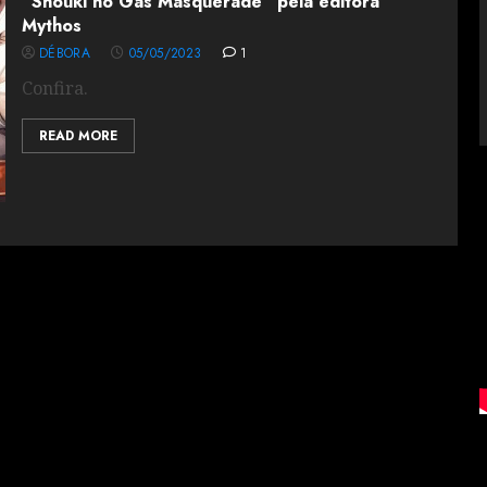
“Shouki no Gas Masquerade” pela editora
Mythos
DÉBORA
05/05/2023
1
Confira.
READ MORE