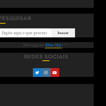
PESQUISAR
buscar
Nos siga no
Blue Sky
! ^^
REDES SOCIAIS