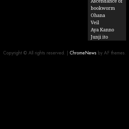
Ascendance of
bookworm
Ohana
Veil
Aya Kanno
Junji ito
Copyright © All rights reserved.
|
ChromeNews
by AF themes.