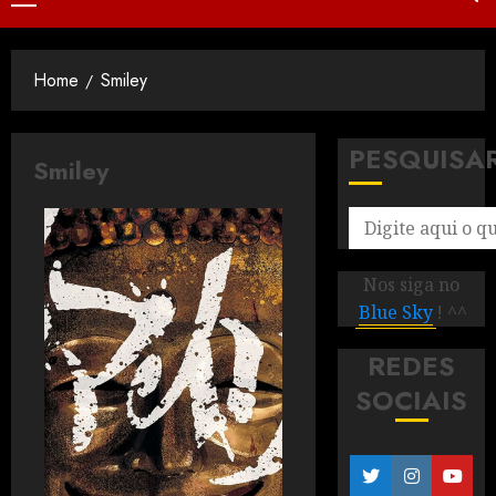
Home
Smiley
PESQUISA
Smiley
Nos siga no
Blue Sky
! ^^
REDES
SOCIAIS