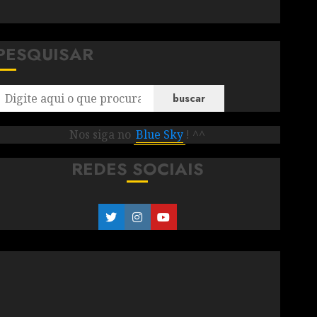
PESQUISAR
buscar
Nos siga no
Blue Sky
! ^^
REDES SOCIAIS