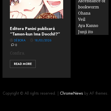
Ascendance of
bookworm
Ohana
Veil
Aya Kanno
Editora Panini publicará
Junji ito
“Tamon-kun Ima Docchi!?”
DÉBORA
18/03/2026
0
Confira.
READ MORE
Copyright © All rights reserved.
|
ChromeNews
by AF themes.