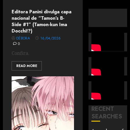
Editora Panini divulga capa
nacional de “Tamon’s B-
Side #1” (Tamon-kun Ima
Docchi!?)
DÉBORA
16/04/2026
0
Confira.
READ MORE
RECENT
SEARCHES