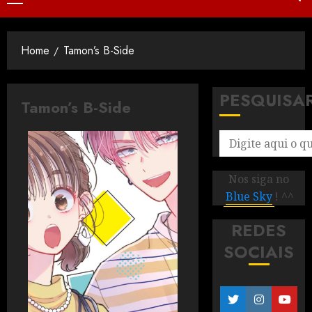
Home
Tamon’s B-Side
PESQUISA
Tamon’s B-Side
Nos siga no
Blue Sky
! ^^
REDES
SOCIAIS