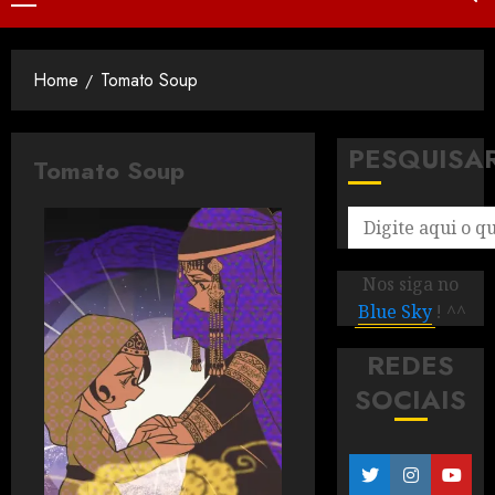
Home
Tomato Soup
PESQUISA
Tomato Soup
Nos siga no
Blue Sky
! ^^
REDES
SOCIAIS