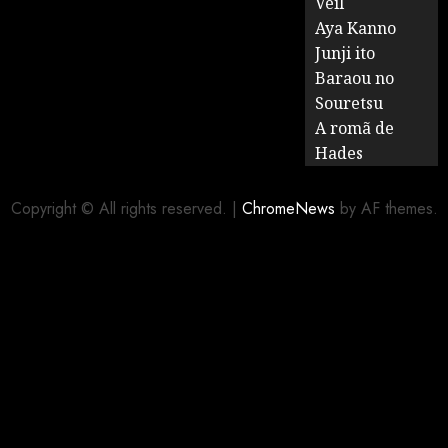
Veil
Aya Kanno
Junji ito
Baraou no
Souretsu
A romã de
Hades
Copyright © All rights reserved.
|
ChromeNews
by AF themes.