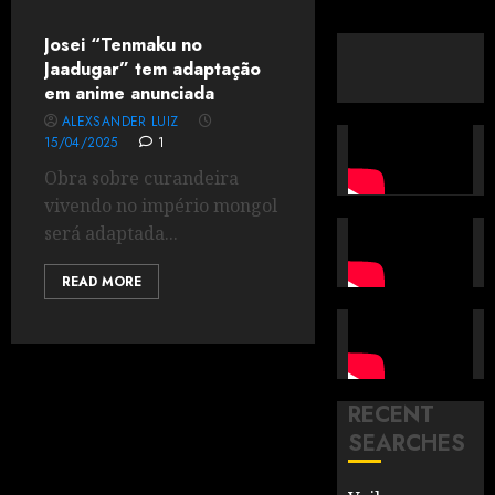
Josei “Tenmaku no
Jaadugar” tem adaptação
em anime anunciada
ALEXSANDER LUIZ
15/04/2025
1
Obra sobre curandeira
vivendo no império mongol
será adaptada...
READ MORE
RECENT
SEARCHES