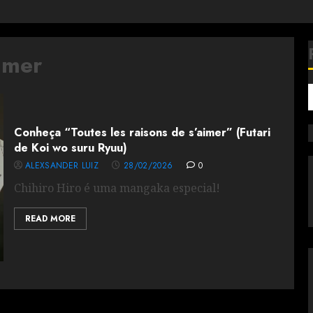
imer
Conheça “Toutes les raisons de s’aimer” (Futari
de Koi wo suru Ryuu)
ALEXSANDER LUIZ
28/02/2026
0
Chihiro Hiro é uma mangaka especial!
READ MORE