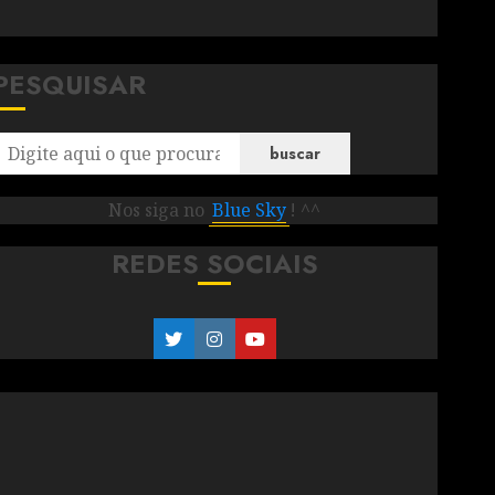
PESQUISAR
buscar
Nos siga no
Blue Sky
! ^^
REDES SOCIAIS