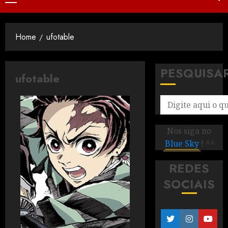
Home
ufotable
PESQUISA
ufotable
Nos siga no
Blue Sky
! ^^
REDES
SOCIAIS