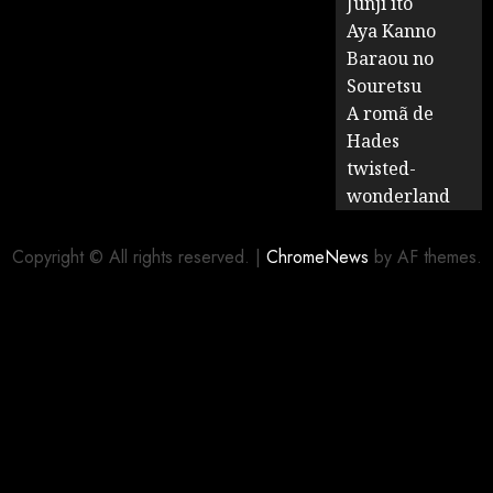
Junji ito
Aya Kanno
Baraou no
Souretsu
A romã de
Hades
twisted-
wonderland
Copyright © All rights reserved.
|
ChromeNews
by AF themes.