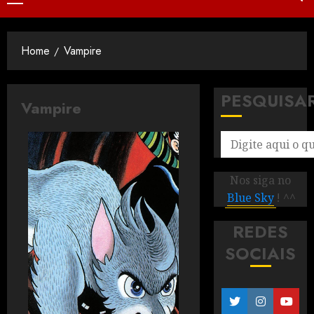
Home
Vampire
PESQUISA
Vampire
Nos siga no
Blue Sky
! ^^
REDES
SOCIAIS