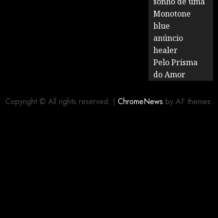
sonho de uma
Monotone
blue
anúncio
healer
Pelo Prisma
do Amor
Copyright © All rights reserved.
|
ChromeNews
by AF themes.